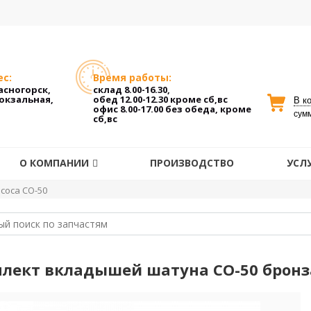
с:
Время работы:
расногорск,
склад 8.00-16.30,
Вокзальная,
обед 12.00-12.30 кроме сб,вс
В к
офис 8.00-17.00 без обеда, кроме
сум
сб,вс
О КОМПАНИИ
ПРОИЗВОДСТВО
УСЛ
соса СО-50
лект вкладышей шатуна СО-50 бронз