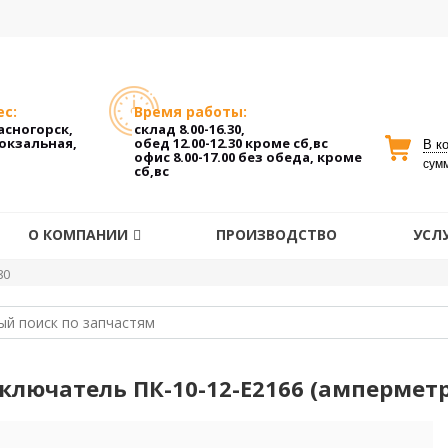
с:
Время работы:
расногорск,
склад 8.00-16.30,
Вокзальная,
обед 12.00-12.30 кроме сб,вс
В к
офис 8.00-17.00 без обеда, кроме
сум
сб,вс
О КОМПАНИИ
ПРОИЗВОДСТВО
УСЛ
80
ключатель ПК-10-12-Е2166 (амперметр