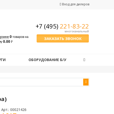
Вход для дилеров
+7 (495)
221-83-22
многоканальный
0
орзине
товаров
на
ЗАКАЗАТЬ ЗВОНОК
0.00
му
Р
УГИ
ОБОРУДОВАНИЕ Б/У
а)
Арт.:
00021426