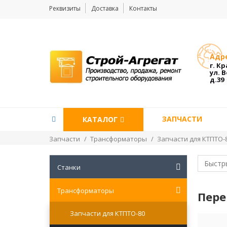
Реквизиты
Доставка
Контакты
Адре
г. К
ул. 
д.39
ЗАПЧАСТИ
КАТАЛОГ
Запчасти
/
Трансформаторы
/
Запчасти для КТПТО-
Станки
Трансформаторы
Пере
Запчасти для КТПТО-80