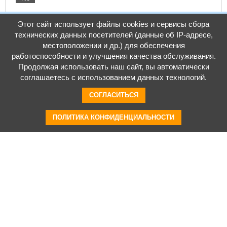
Этот сайт использует файлы cookies и сервисы сбора
технических данных посетителей (данные об IP-адресе,
местоположении и др.) для обеспечения
Запасные части
работоспособности и улучшения качества обслуживания.
Продолжая использовать наш сайт, вы автоматически
28
соглашаетесь с использованием данных технологий.
Барабан шлифовальный
СОГЛАСИТЬСЯ
365
СО-206М.02.000
руб.
Арт.: 00002096
В корзину
ПОЛИТИКА КОНФИДЕНЦИАЛЬНОСТИ
1 932
руб.
Валик зажимной СО-206М.02.101
Арт.: 00002097
В корзину
35
Вентилятор в сборе СО-206М.04.000
584
руб.
Арт.: 00002098
В корзину
1 424
руб.
Ключ СО-206.15.000