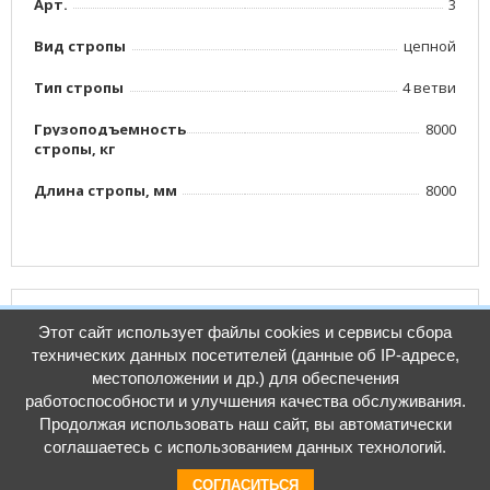
Арт.
3
Вид стропы
цепной
Тип стропы
4 ветви
Грузоподъемноcть
8000
стропы, кг
Длина стропы, мм
8000
Документация
Этот сайт использует файлы cookies и сервисы сбора
технических данных посетителей (данные об IP-адресе,
местоположении и др.) для обеспечения
Размер: 0 b
работоспособности и улучшения качества обслуживания.
Продолжая использовать наш сайт, вы автоматически
соглашаетесь с использованием данных технологий.
СОГЛАСИТЬСЯ